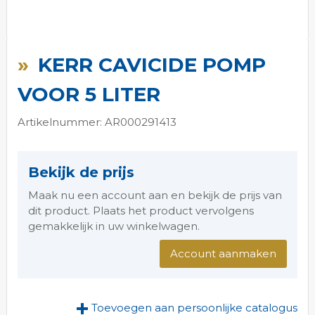
Ga
naar
KERR CAVICIDE POMP
het
begin
VOOR 5 LITER
van
de
Artikelnummer: AR000291413
afbeeldingen-
gallerij
Bekijk de prijs
Maak nu een account aan en bekijk de prijs van
dit product. Plaats het product vervolgens
gemakkelijk in uw winkelwagen.
Account aanmaken
Toevoegen aan persoonlijke catalogus