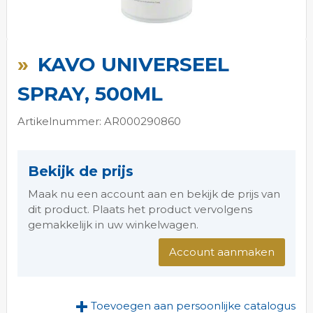
Ga
naar
KAVO UNIVERSEEL
het
begin
SPRAY, 500ML
van
de
Artikelnummer: AR000290860
afbeeldingen-
gallerij
Bekijk de prijs
Maak nu een account aan en bekijk de prijs van
dit product. Plaats het product vervolgens
gemakkelijk in uw winkelwagen.
Account aanmaken
Toevoegen aan persoonlijke catalogus