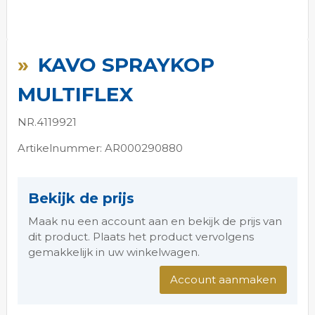
Ga
naar
KAVO SPRAYKOP
het
begin
MULTIFLEX
van
de
NR.4119921
afbeeldingen-
gallerij
Artikelnummer: AR000290880
Bekijk de prijs
Maak nu een account aan en bekijk de prijs van
dit product. Plaats het product vervolgens
gemakkelijk in uw winkelwagen.
Account aanmaken