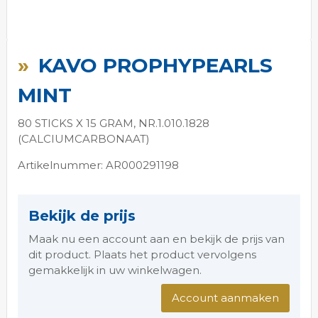
Ga
naar
KAVO PROPHYPEARLS
het
begin
MINT
van
de
80 STICKS X 15 GRAM, NR.1.010.1828
afbeeldingen-
(CALCIUMCARBONAAT)
gallerij
Artikelnummer: AR000291198
Bekijk de prijs
Maak nu een account aan en bekijk de prijs van
dit product. Plaats het product vervolgens
gemakkelijk in uw winkelwagen.
Account aanmaken