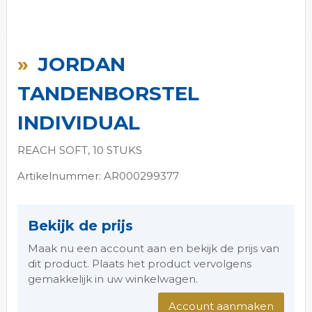
Ga
naar
JORDAN
het
begin
TANDENBORSTEL
van
de
INDIVIDUAL
afbeeldingen-
gallerij
REACH SOFT, 10 STUKS
Artikelnummer: AR000299377
Bekijk de prijs
Maak nu een account aan en bekijk de prijs van
dit product. Plaats het product vervolgens
gemakkelijk in uw winkelwagen.
Account aanmaken