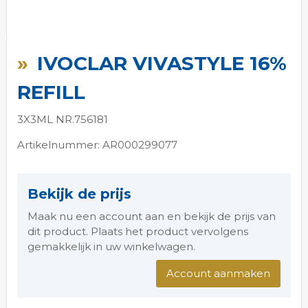
Ga
naar
IVOCLAR VIVASTYLE 16%
het
begin
REFILL
van
de
3X3ML NR.756181
afbeeldingen-
gallerij
Artikelnummer: AR000299077
Bekijk de prijs
Maak nu een account aan en bekijk de prijs van
dit product. Plaats het product vervolgens
gemakkelijk in uw winkelwagen.
Account aanmaken