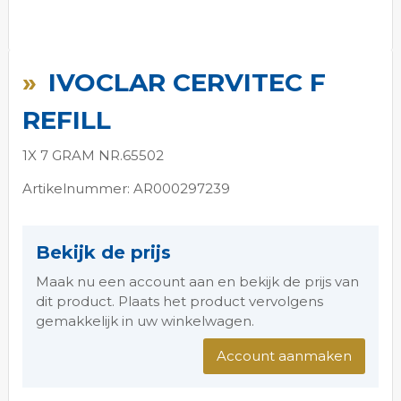
Ga
naar
IVOCLAR CERVITEC F
het
begin
REFILL
van
de
1X 7 GRAM NR.65502
afbeeldingen-
gallerij
Artikelnummer: AR000297239
Bekijk de prijs
Maak nu een account aan en bekijk de prijs van
dit product. Plaats het product vervolgens
gemakkelijk in uw winkelwagen.
Account aanmaken