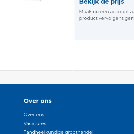
Bekijk de prijs
Maak nu een account aan 
product vervolgens gem
ngen-
Over ons
Over ons
Vacatures
Tandheelkundige groothandel