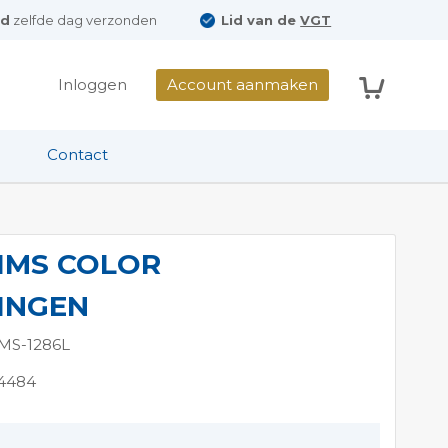
ld
zelfde dag verzonden
Lid van de
VGT
Winkelwag
Inloggen
Account aanmaken
Contact
 IMS COLOR
INGEN
MS-1286L
94484