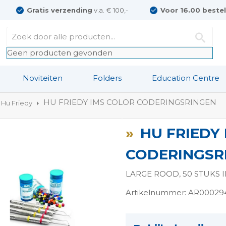
Gratis verzending
v.a. € 100,-
Voor 16.00 beste
Geen producten gevonden
Noviteiten
Folders
Education Centre
HU FRIEDY IMS COLOR CODERINGSRINGEN
Hu Friedy
HU FRIEDY
CODERINGSR
LARGE ROOD, 50 STUKS I
Artikelnummer: AR0002
ngen-