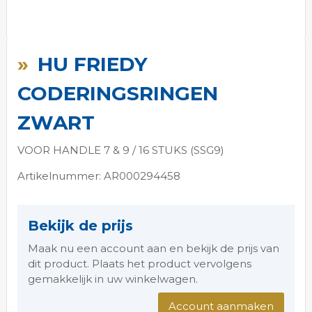
Ga
naar
HU FRIEDY
het
begin
CODERINGSRINGEN
van
de
ZWART
afbeeldingen-
gallerij
VOOR HANDLE 7 & 9 / 16 STUKS (SSG9)
Artikelnummer: AR000294458
Bekijk de prijs
Maak nu een account aan en bekijk de prijs van
dit product. Plaats het product vervolgens
gemakkelijk in uw winkelwagen.
Account aanmaken