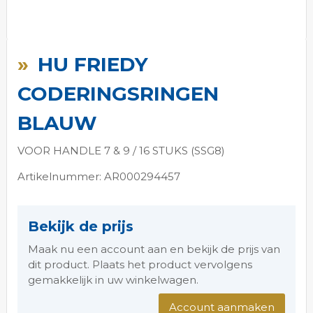
Ga
naar
HU FRIEDY
het
begin
CODERINGSRINGEN
van
de
BLAUW
afbeeldingen-
gallerij
VOOR HANDLE 7 & 9 / 16 STUKS (SSG8)
Artikelnummer: AR000294457
Bekijk de prijs
Maak nu een account aan en bekijk de prijs van
dit product. Plaats het product vervolgens
gemakkelijk in uw winkelwagen.
Account aanmaken