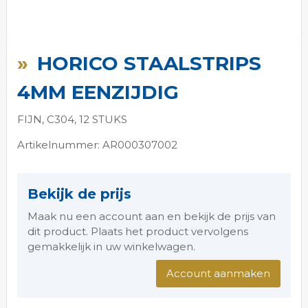
Ga
naar
HORICO STAALSTRIPS
het
begin
4MM EENZIJDIG
van
de
FIJN, C304, 12 STUKS
afbeeldingen-
gallerij
Artikelnummer: AR000307002
Bekijk de prijs
Maak nu een account aan en bekijk de prijs van
dit product. Plaats het product vervolgens
gemakkelijk in uw winkelwagen.
Account aanmaken