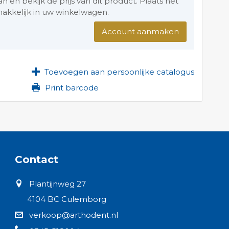
en bekijk de prijs van dit product. Plaats het
akkelijk in uw winkelwagen.
Account aanmaken
Toevoegen aan persoonlijke catalogus
Print barcode
Contact
Plantijnweg 27
4104 BC Culemborg
verkoop@arthodent.nl