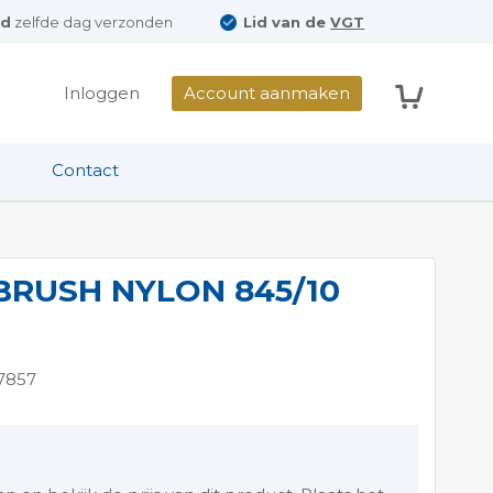
ld
zelfde dag verzonden
Lid van de
VGT
Winkelwag
Inloggen
Account aanmaken
Contact
BRUSH NYLON 845/10
7857