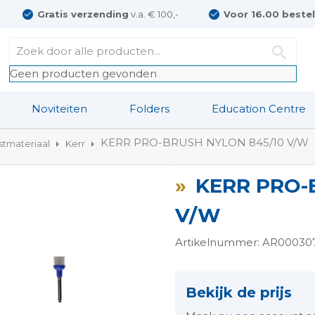
Gratis verzending
v.a. € 100,-
Voor 16.00 beste
Geen producten gevonden
Noviteiten
Folders
Education Centre
KERR PRO-BRUSH NYLON 845/10 V/W
jstmateriaal
Kerr
KERR PRO-
V/W
Artikelnummer: AR00030
ngen-
Bekijk de prijs