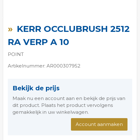
Ga
naar
KERR OCCLUBRUSH 2512
het
begin
RA VERP A 10
van
de
POINT
afbeeldingen-
gallerij
Artikelnummer: AR000307952
Bekijk de prijs
Maak nu een account aan en bekijk de prijs van
dit product. Plaats het product vervolgens
gemakkelijk in uw winkelwagen.
Account aanmaken