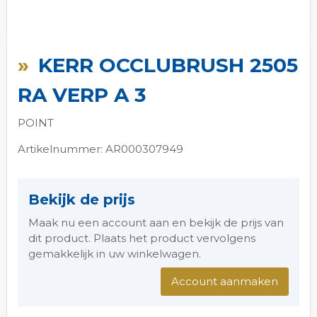
Ga
naar
KERR OCCLUBRUSH 2505
het
begin
RA VERP A 3
van
de
POINT
afbeeldingen-
gallerij
Artikelnummer: AR000307949
Bekijk de prijs
Maak nu een account aan en bekijk de prijs van
dit product. Plaats het product vervolgens
gemakkelijk in uw winkelwagen.
Account aanmaken