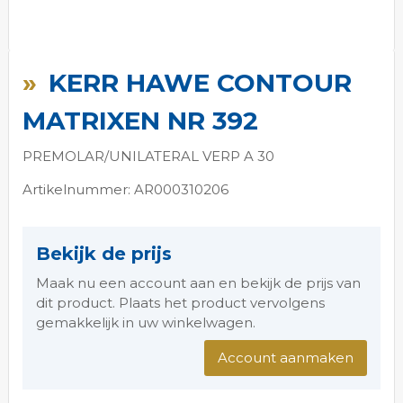
Ga
naar
KERR HAWE CONTOUR
het
begin
MATRIXEN NR 392
van
de
PREMOLAR/UNILATERAL VERP A 30
afbeeldingen-
gallerij
Artikelnummer: AR000310206
Bekijk de prijs
Maak nu een account aan en bekijk de prijs van
dit product. Plaats het product vervolgens
gemakkelijk in uw winkelwagen.
Account aanmaken