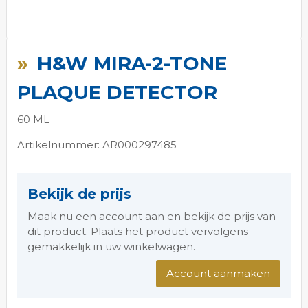
Ga
naar
H&W MIRA-2-TONE
het
begin
PLAQUE DETECTOR
van
de
60 ML
afbeeldingen-
gallerij
Artikelnummer: AR000297485
Bekijk de prijs
Maak nu een account aan en bekijk de prijs van
dit product. Plaats het product vervolgens
gemakkelijk in uw winkelwagen.
Account aanmaken