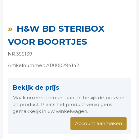
Ga
naar
H&W BD STERIBOX
het
begin
VOOR BOORTJES
van
de
NR.355139
afbeeldingen-
gallerij
Artikelnummer: AR000294142
Bekijk de prijs
Maak nu een account aan en bekijk de prijs van
dit product. Plaats het product vervolgens
gemakkelijk in uw winkelwagen.
Account aanmaken