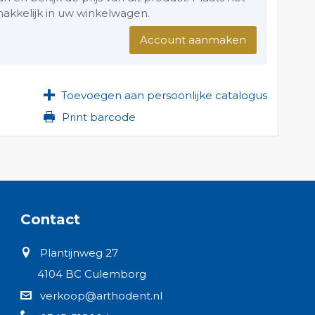
akkelijk in uw winkelwagen.
Account aanmaken
Toevoegen aan persoonlijke catalogus
Print barcode
Contact
Plantijnweg 27
4104 BC Culemborg
verkoop@arthodent.nl