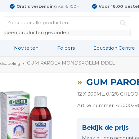
Gratis verzending
v.a. € 100,-
Voor 16.00 beste
Geen producten gevonden
Noviteiten
Folders
Education Centre
GUM PAROEX MONDSPOELMIDDEL
dspoeling
GUM PARO
12 X 300ML, 0.12% CHLO
Artikelnummer: AR00029
ngen-
Bekijk de prijs
Maak nu een account aan 