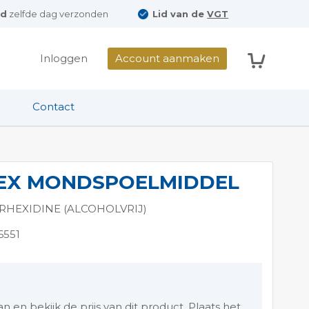
ld
zelfde dag verzonden
Lid van de
VGT
Winkelwag
Inloggen
Account aanmaken
Contact
EX MONDSPOELMIDDEL
ORHEXIDINE (ALCOHOLVRIJ)
6551
en bekijk de prijs van dit product. Plaats het