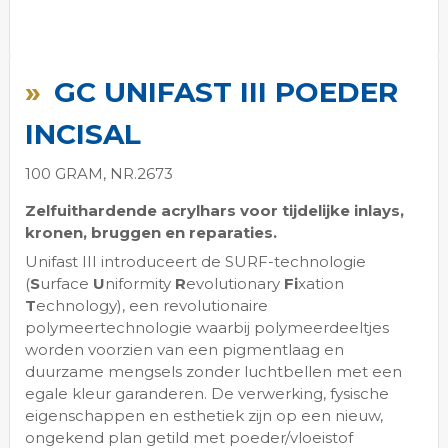
Ga
naar
GC UNIFAST III POEDER
het
begin
INCISAL
van
de
100 GRAM, NR.2673
afbeeldingen-
gallerij
Zelfuithardende acrylhars voor tijdelijke inlays,
kronen, bruggen en reparaties.
Unifast III introduceert de SURF-technologie
(
S
urface
U
niformity
R
evolutionary
Fi
xation
T
echnology), een revolutionaire
polymeertechnologie waarbij polymeerdeeltjes
worden voorzien van een pigmentlaag en
duurzame mengsels zonder luchtbellen met een
egale kleur garanderen. De verwerking, fysische
eigenschappen en esthetiek zijn op een nieuw,
ongekend plan getild met poeder/vloeistof