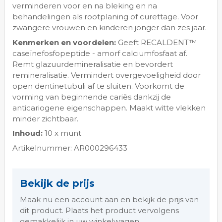
verminderen voor en na bleking en na
behandelingen als rootplaning of curettage. Voor
zwangere vrouwen en kinderen jonger dan zes jaar.
Kenmerken en voordelen:
Geeft RECALDENT™
caseïnefosfopeptide - amorf calciumfosfaat af.
Remt glazuurdemineralisatie en bevordert
remineralisatie. Vermindert overgevoeligheid door
open dentinetubuli af te sluiten. Voorkomt de
vorming van beginnende cariës dankzij de
anticariogene eigenschappen. Maakt witte vlekken
minder zichtbaar.
Inhoud:
10 x munt
Artikelnummer: AR000296433
Bekijk de prijs
Maak nu een account aan en bekijk de prijs van
dit product. Plaats het product vervolgens
gemakkelijk in uw winkelwagen.