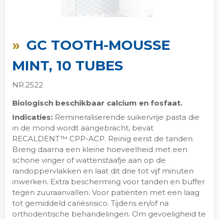
Ga
naar
GC TOOTH-MOUSSE
het
begin
MINT, 10 TUBES
van
de
NR.2522
afbeeldingen-
gallerij
Biologisch beschikbaar calcium en fosfaat.
Indicaties:
Remineraliserende suikervrije pasta die
in de mond wordt aangebracht, bevat
RECALDENT™ CPP-ACP. Reinig eerst de tanden.
Breng daarna een kleine hoeveelheid met een
schone vinger of wattenstaafje aan op de
randoppervlakken en laat dit drie tot vijf minuten
inwerken. Extra bescherming voor tanden en buffer
tegen zuuraanvallen. Voor patiënten met een laag
tot gemiddeld cariësrisico. Tijdens en/of na
orthodentische behandelingen. Om gevoeligheid te