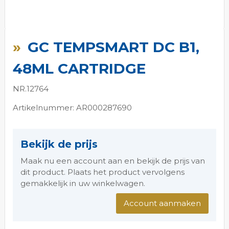
Ga
naar
GC TEMPSMART DC B1,
het
begin
48ML CARTRIDGE
van
de
NR.12764
afbeeldingen-
gallerij
Artikelnummer: AR000287690
Bekijk de prijs
Maak nu een account aan en bekijk de prijs van
dit product. Plaats het product vervolgens
gemakkelijk in uw winkelwagen.
Account aanmaken