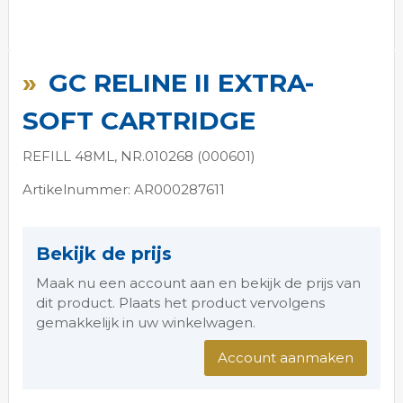
Ga
naar
GC RELINE II EXTRA-
het
begin
SOFT CARTRIDGE
van
de
REFILL 48ML, NR.010268 (000601)
afbeeldingen-
gallerij
Artikelnummer: AR000287611
Bekijk de prijs
Maak nu een account aan en bekijk de prijs van
dit product. Plaats het product vervolgens
gemakkelijk in uw winkelwagen.
Account aanmaken