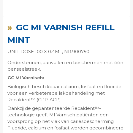
Ga
naar
GC MI VARNISH REFILL
het
begin
MINT
van
de
UNIT DOSE 100 X 0.4ML, NR.900750
afbeeldingen-
gallerij
Ondersteunen, aanvullen en beschermen met één
penseelstreek.
GC MI Varnisch:
Biologisch beschikbaar calcium, fosfaat en fluoride
voor een verbeterede lakbehandeling met
Recaldent™ (CPP-ACP)
Dankzij de gepantenteerde Recaldent™-
technologie geeft MI Varnisch patiënten een
voorsprong op het vlak van cariësbescherming.
Fluoride, calcium en fosfaat worden gecombineerd