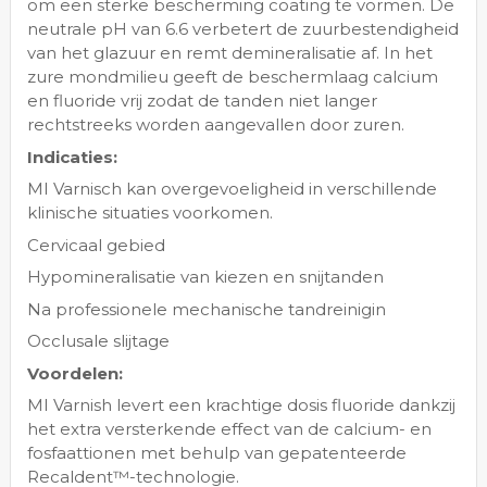
om een sterke bescherming coating te vormen. De
neutrale pH van 6.6 verbetert de zuurbestendigheid
van het glazuur en remt demineralisatie af. In het
zure mondmilieu geeft de beschermlaag calcium
en fluoride vrij zodat de tanden niet langer
rechtstreeks worden aangevallen door zuren.
Indicaties:
MI Varnisch kan overgevoeligheid in verschillende
klinische situaties voorkomen.
Cervicaal gebied
Hypomineralisatie van kiezen en snijtanden
Na professionele mechanische tandreinigin
Occlusale slijtage
Voordelen:
MI Varnish levert een krachtige dosis fluoride dankzij
het extra versterkende effect van de calcium- en
fosfaattionen met behulp van gepatenteerde
Recaldent™-technologie.