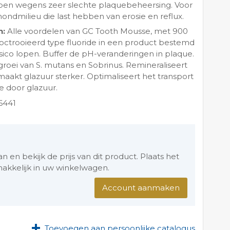
ben wegens zeer slechte plaquebeheersing. Voor
ndmilieu die last hebben van erosie en reflux.
n:
Alle voordelen van GC Tooth Mousse, met 900
ctrooieerd type fluoride in een product bestemd
isico lopen. Buffer de pH-veranderingen in plaque.
roei van S. mutans en Sobrinus. Remineraliseert
maakt glazuur sterker. Optimaliseert het transport
e door glazuur.
6441
en bekijk de prijs van dit product. Plaats het
akkelijk in uw winkelwagen.
Account aanmaken
Toevoegen aan persoonlijke catalogus