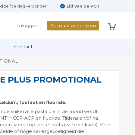
ld
zelfde dag verzonden
Lid van de
VGT
Winkelwag
Inloggen
Account aanmaken
Contact
OTIONAL
TE PLUS PROMOTIONAL
alcium, fosfaat en fluoride.
nde suikervrije pasta die in de mond wordt
T™ CCP-ACP en fluoride. Tijdens en/of na
gen, vooral op white spots (witte vlekken). Voor
elde of hoge cariësgevoeligheid die