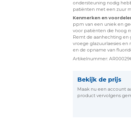
ondersteuning nodig heb
patiënten met een zuur mo
Kenmerken en voordele
ppm van een uniek en geo
voor patiënten die hoog r
Remt de aanhechting en g
vroege glazuurlaesies en 
en de opname van fluorid
Artikelnummer: AR00029
ngen-
Bekijk de prijs
Maak nu een account aan 
product vervolgens gem