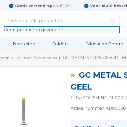
Gratis verzending
v.a. € 100,-
Voor 16.00 beste
Geen producten gevonden
Noviteiten
Folders
Education Centre
GC METAL STRIPS ASSORTIM
temen
Polijstschijfjes en strips
GC METAL 
GEEL
FIJN/POLISHING, N1000, 
Artikelnummer: AR00030
ngen-