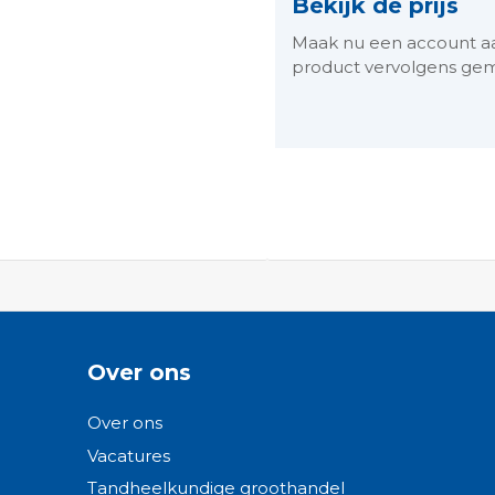
Bekijk de prijs
Maak nu een account aan 
product vervolgens gem
ngen-
Over ons
Over ons
Vacatures
Tandheelkundige groothandel