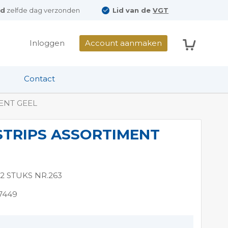
ld
zelfde dag verzonden
Lid van de
VGT
Winkelwag
Inloggen
Account aanmaken
Contact
ENT GEEL
STRIPS ASSORTIMENT
12 STUKS NR.263
7449