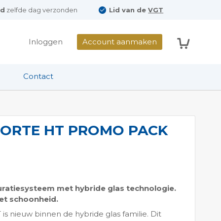
ld
zelfde dag verzonden
Lid van de
VGT
Winkelwag
Inloggen
Account aanmaken
Contact
FORTE HT PROMO PACK
auratiesysteem met hybride glas technologie.
et schoonheid.
is nieuw binnen de hybride glas familie. Dit