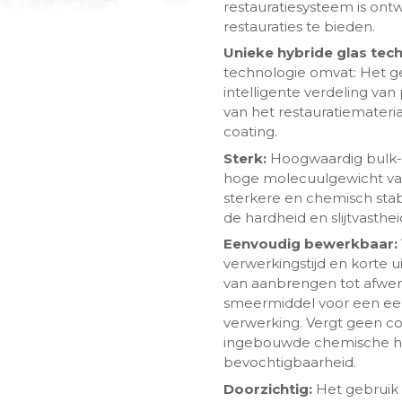
restauratiesysteem is on
restauraties te bieden.
Unieke hybride glas tec
technologie omvat: Het ge
intelligente verdeling van
van het restauratiemater
coating.
Sterk:
Hoogwaardig bulk-fil
hoge molecuulgewicht van 
sterkere en chemisch stab
de hardheid en slijtvasthe
ngen-
Eenvoudig bewerkbaar:
verwerkingstijd en korte u
van aanbrengen tot afwerke
smeermiddel voor een een
verwerking. Vergt geen con
ingebouwde chemische he
bevochtigbaarheid.
Doorzichtig:
Het gebruik 