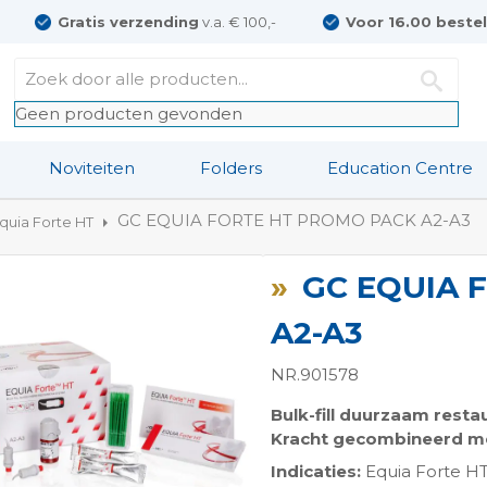
Gratis verzending
v.a. € 100,-
Voor 16.00 beste
Geen producten gevonden
Noviteiten
Folders
Education Centre
GC EQUIA FORTE HT PROMO PACK A2-A3
quia Forte HT
GC EQUIA 
A2-A3
NR.901578
Bulk-fill duurzaam rest
ngen-
Kracht gecombineerd m
Indicaties:
Equia Forte HT 