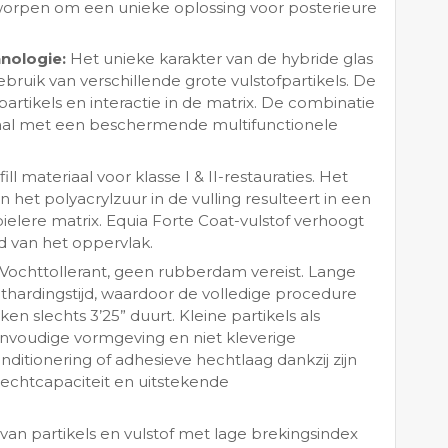
tworpen om een unieke oplossing voor posterieure
hnologie:
Het unieke karakter van de hybride glas
bruik van verschillende grote vulstofpartikels. De
 partikels en interactie in de matrix. De combinatie
iaal met een beschermende multifunctionele
l materiaal voor klasse I & II-restauraties. Het
het polyacrylzuur in de vulling resulteert in een
ielere matrix. Equia Forte Coat-vulstof verhoogt
id van het oppervlak.
Vochttollerant, geen rubberdam vereist. Lange
ithardingstijd, waardoor de volledige procedure
n slechts 3’25” duurt. Kleine partikels als
voudige vormgeving en niet kleverige
ditionering of adhesieve hechtlaag dankzij zijn
chtcapaciteit en uitstekende
van partikels en vulstof met lage brekingsindex