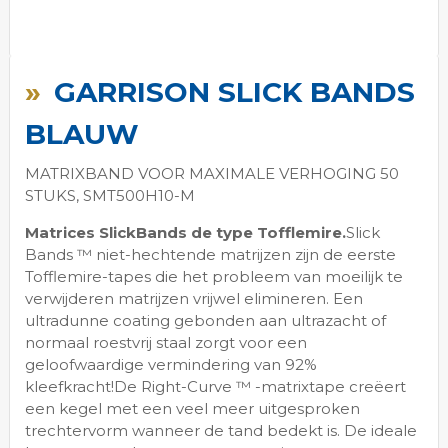
Ga
naar
GARRISON SLICK BANDS
het
begin
BLAUW
van
de
MATRIXBAND VOOR MAXIMALE VERHOGING 50
afbeeldingen-
STUKS, SMT500H10-M
gallerij
Matrices SlickBands de type Tofflemire.
Slick
Bands ™ niet-hechtende matrijzen zijn de eerste
Tofflemire-tapes die het probleem van moeilijk te
verwijderen matrijzen vrijwel elimineren. Een
ultradunne coating gebonden aan ultrazacht of
normaal roestvrij staal zorgt voor een
geloofwaardige vermindering van 92%
kleefkracht!De Right-Curve ™ -matrixtape creëert
een kegel met een veel meer uitgesproken
trechtervorm wanneer de tand bedekt is. De ideale