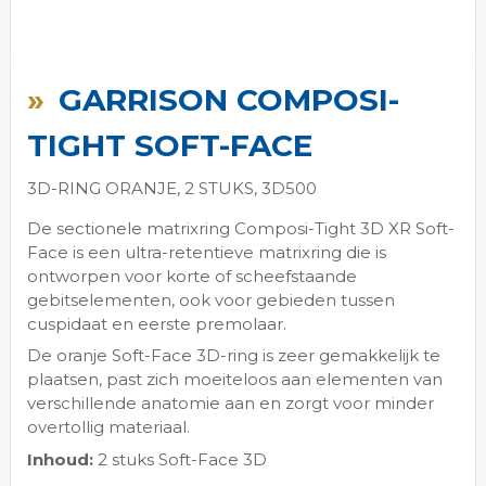
Ga
naar
GARRISON COMPOSI-
het
begin
TIGHT SOFT-FACE
van
de
3D-RING ORANJE, 2 STUKS, 3D500
afbeeldingen-
gallerij
De sectionele matrixring Composi-Tight 3D XR Soft-
Face is een ultra-retentieve matrixring die is
ontworpen voor korte of scheefstaande
gebitselementen, ook voor gebieden tussen
cuspidaat en eerste premolaar.
De oranje Soft-Face 3D-ring is zeer gemakkelijk te
plaatsen, past zich moeiteloos aan elementen van
verschillende anatomie aan en zorgt voor minder
overtollig materiaal.
Inhoud:
2 stuks Soft-Face 3D