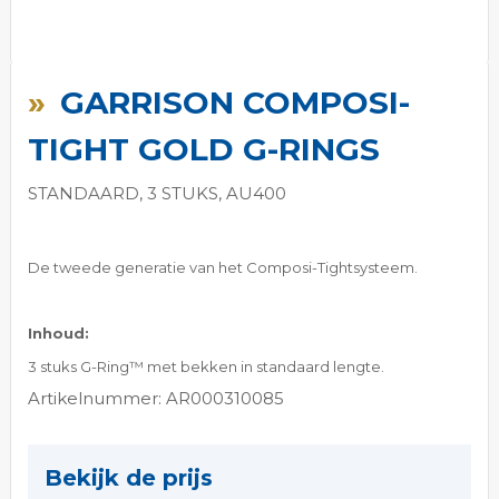
Ga
naar
GARRISON COMPOSI-
het
begin
TIGHT GOLD G-RINGS
van
de
STANDAARD, 3 STUKS, AU400
afbeeldingen-
gallerij
De tweede generatie van het Composi-Tightsysteem.
Inhoud:
3 stuks
G-Ring™ met bekken in standaard lengte.
Artikelnummer: AR000310085
Bekijk de prijs