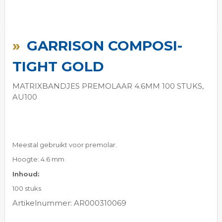
Ga
naar
GARRISON COMPOSI-
het
begin
TIGHT GOLD
van
de
MATRIXBANDJES PREMOLAAR 4.6MM 100 STUKS,
afbeeldingen-
AU100
gallerij
Meestal gebruikt voor premolar.
Hoogte: 4.6 mm
Inhoud:
100 stuks
Artikelnummer: AR000310069