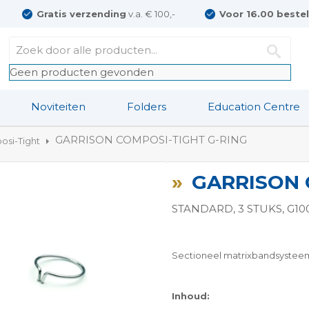
Gratis verzending
v.a. € 100,-
Voor 16.00 beste
Geen producten gevonden
Noviteiten
Folders
Education Centre
GARRISON COMPOSI-TIGHT G-RING
si-Tight
GARRISON 
STANDARD, 3 STUKS, G10
Sectioneel matrixbandsystee
ngen-
Inhoud: