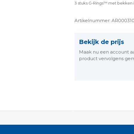
3 stuks G-Rings
™ met bekken i
Artikelnummer: AR00031
Bekijk de prijs
Maak nu een account aan 
product vervolgens gem
ngen-