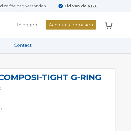
ld
zelfde dag verzonden
Lid van de
VGT
Winkelwag
Inloggen
Account aanmaken
Contact
COMPOSI-TIGHT G-RING
0
m.