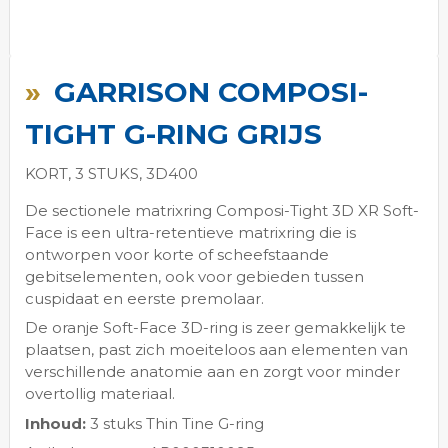
Ga
naar
GARRISON COMPOSI-
het
begin
TIGHT G-RING GRIJS
van
de
KORT, 3 STUKS, 3D400
afbeeldingen-
gallerij
De sectionele matrixring Composi-Tight 3D XR Soft-
Face is een ultra-retentieve matrixring die is
ontworpen voor korte of scheefstaande
gebitselementen, ook voor gebieden tussen
cuspidaat en eerste premolaar.
De oranje Soft-Face 3D-ring is zeer gemakkelijk te
plaatsen, past zich moeiteloos aan elementen van
verschillende anatomie aan en zorgt voor minder
overtollig materiaal.
Inhoud:
3 stuks Thin Tine G-ring