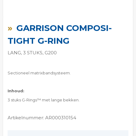
Ga
naar
GARRISON COMPOSI-
het
begin
TIGHT G-RING
van
de
LANG, 3 STUKS, G200
afbeeldingen-
gallerij
Sectioneel matrixbandsysteem.
Inhoud:
3 stuks G-Rings
™ met lange bekken.
Artikelnummer: AR000310154