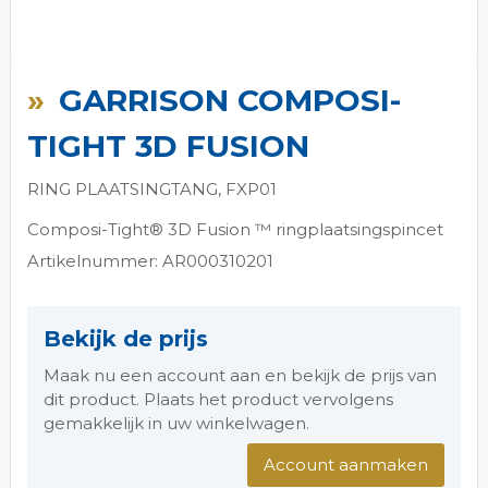
Ga
naar
GARRISON COMPOSI-
het
begin
TIGHT 3D FUSION
van
de
RING PLAATSINGTANG, FXP01
afbeeldingen-
gallerij
Composi-Tight® 3D Fusion ™ ringplaatsingspincet
Artikelnummer: AR000310201
Bekijk de prijs
Maak nu een account aan en bekijk de prijs van
dit product. Plaats het product vervolgens
gemakkelijk in uw winkelwagen.
Account aanmaken