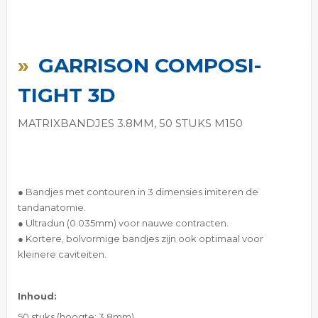
Ga
naar
GARRISON COMPOSI-
het
begin
TIGHT 3D
van
de
MATRIXBANDJES 3.8MM, 50 STUKS M150
afbeeldingen-
gallerij
● Bandjes met contouren in 3 dimensies imiteren de
tandanatomie.
● Ultradun (0.035mm) voor nauwe contracten.
● Kortere, bolvormige bandjes zijn ook optimaal voor
kleinere caviteiten.
Inhoud:
50 stuks (hoogte: 3.8mm)