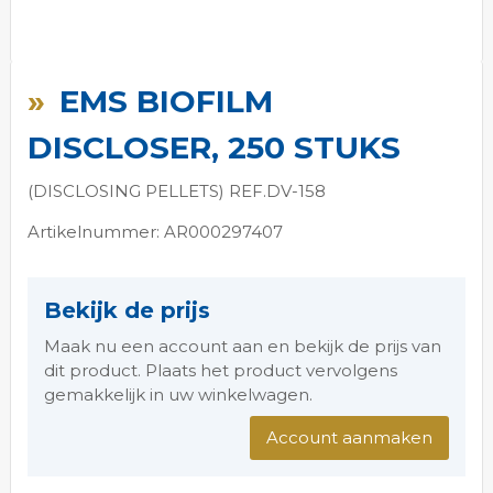
Ga
naar
EMS BIOFILM
het
begin
DISCLOSER, 250 STUKS
van
de
(DISCLOSING PELLETS) REF.DV-158
afbeeldingen-
gallerij
Artikelnummer: AR000297407
Bekijk de prijs
Maak nu een account aan en bekijk de prijs van
dit product. Plaats het product vervolgens
gemakkelijk in uw winkelwagen.
Account aanmaken