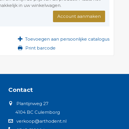
akkelijk in uw winkelwagen.
Account aanmaken
Toevoegen aan persoonlijke catalogus
Print barcode
Contact
Plantijnweg 27
4104 BC Culemborg
verkoop@arthodent.nl