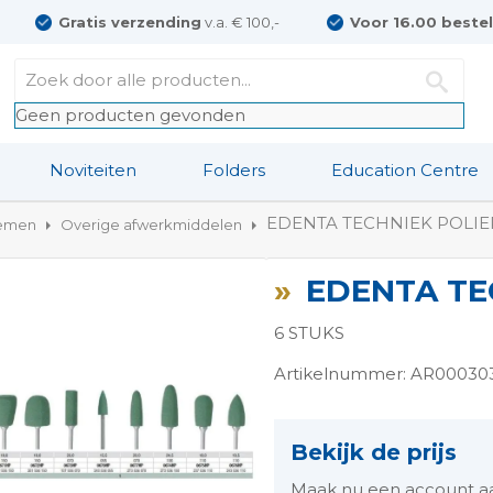
Gratis verzending
v.a. € 100,-
Voor 16.00 beste
Geen producten gevonden
Noviteiten
Folders
Education Centre
EDENTA TECHNIEK POLIE
temen
Overige afwerkmiddelen
EDENTA TE
6 STUKS
Artikelnummer: AR00030
ngen-
Bekijk de prijs
Maak nu een account aan 