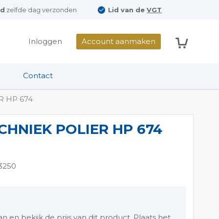
ld
zelfde dag verzonden
Lid van de
VGT
Winkelwag
Inloggen
Account aanmaken
Contact
R HP 674
CHNIEK POLIER HP 674
3250
en bekijk de prijs van dit product. Plaats het