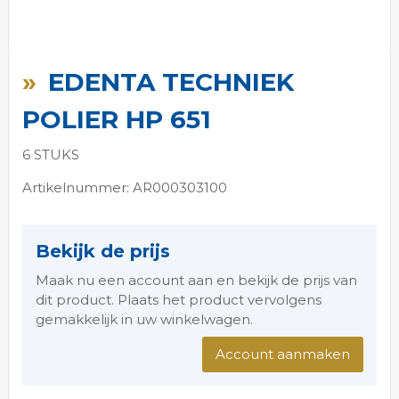
Ga
naar
EDENTA TECHNIEK
het
begin
POLIER HP 651
van
de
6 STUKS
afbeeldingen-
gallerij
Artikelnummer: AR000303100
Bekijk de prijs
Maak nu een account aan en bekijk de prijs van
dit product. Plaats het product vervolgens
gemakkelijk in uw winkelwagen.
Account aanmaken