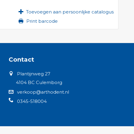
Toevoegen aan persoonlijke catalogus
Print barcode
Contact
Plantijnweg 27
4104 BC Culemborg
verkoop@arthodent.nl
0345-518004