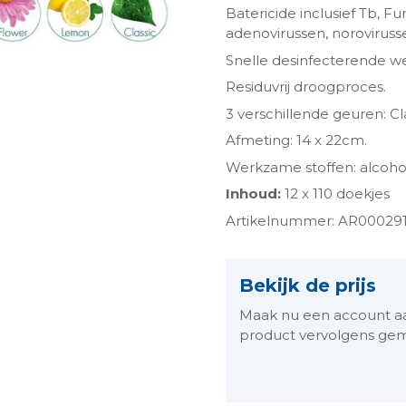
Batericide inclusief Tb, F
adenovirussen, noroviruss
Snelle desinfecterende we
Residuvrij droogproces.
3 verschillende geuren: C
Afmeting: 14 x 22cm.
Werkzame stoffen: alcoh
Inhoud:
12 x 110 doekjes
ngen-
Artikelnummer: AR00029
Bekijk de prijs
Maak nu een account aan 
product vervolgens gem