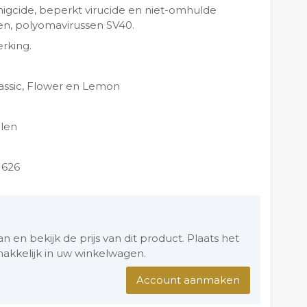
unigcide, beperkt virucide en niet-omhulde
en, polyomavirussen SV40.
rking.
lassic, Flower en Lemon
olen
1626
en bekijk de prijs van dit product. Plaats het
akkelijk in uw winkelwagen.
Account aanmaken