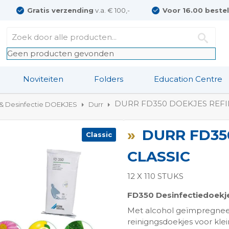
Gratis verzending
v.a. € 100,-
Voor 16.00 beste
Geen producten gevonden
Noviteiten
Folders
Education Centre
DURR FD350 DOEKJES REFIL
 & Desinfectie DOEKJES
Durr
DURR FD35
Classic
CLASSIC
12 X 110 STUKS
FD350 Desinfectiedoekj
ngen-
Met alcohol geïmpregnee
reinigngsdoekjes voor kl