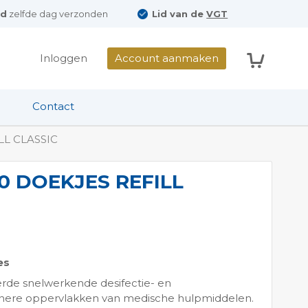
ld
zelfde dag verzonden
Lid van de
VGT
Winkelwag
Inloggen
Account aanmaken
Contact
L CLASSIC
0 DOEKJES REFILL
es
rde snelwerkende desifectie- en
einere oppervlakken van medische hulpmiddelen.