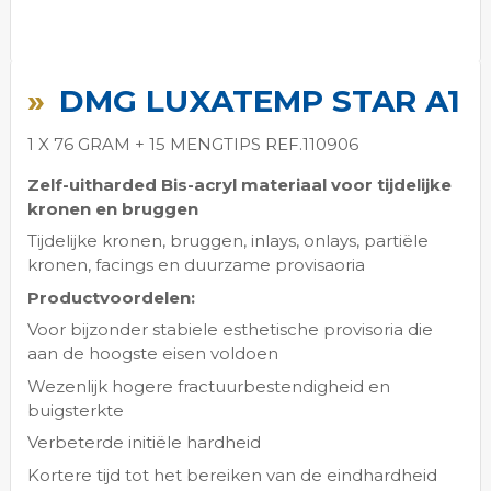
Ga
naar
DMG LUXATEMP STAR A1
het
begin
1 X 76 GRAM + 15 MENGTIPS REF.110906
van
de
Zelf-uitharded Bis-acryl materiaal voor tijdelijke
afbeeldingen-
kronen en bruggen
gallerij
Tijdelijke kronen, bruggen, inlays, onlays, partiële
kronen, facings en duurzame provisaoria
Productvoordelen:
Voor bijzonder stabiele esthetische provisoria die
aan de hoogste eisen voldoen
Wezenlijk hogere fractuurbestendigheid en
buigsterkte
Verbeterde initiële hardheid
Kortere tijd tot het bereiken van de eindhardheid