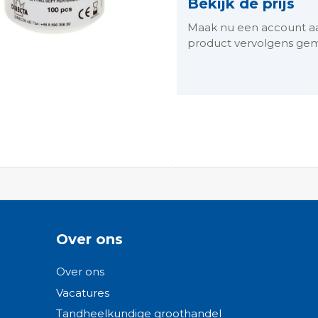
Bekijk de prijs
Maak nu een account aan 
product vervolgens gem
ngen-
Over ons
Over ons
Vacatures
Tandheelkundige groothandel