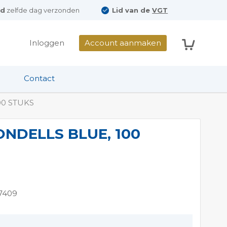
ld
zelfde dag verzonden
Lid van de
VGT
Winkelwag
Inloggen
Account aanmaken
Contact
00 STUKS
ONDELLS BLUE, 100
7409