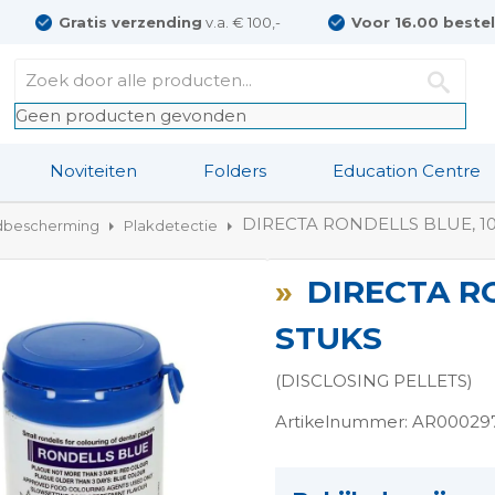
Gratis verzending
v.a. € 100,-
Voor 16.00 beste
Geen producten gevonden
Noviteiten
Folders
Education Centre
DIRECTA RONDELLS BLUE, 1
dbescherming
Plakdetectie
DIRECTA R
STUKS
(DISCLOSING PELLETS)
Artikelnummer: AR00029
ngen-