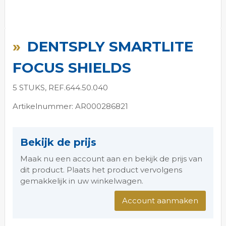
Ga
naar
DENTSPLY SMARTLITE
het
begin
FOCUS SHIELDS
van
de
5 STUKS, REF.644.50.040
afbeeldingen-
gallerij
Artikelnummer: AR000286821
Bekijk de prijs
Maak nu een account aan en bekijk de prijs van
dit product. Plaats het product vervolgens
gemakkelijk in uw winkelwagen.
Account aanmaken