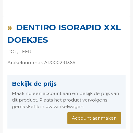
Ga
naar
DENTIRO ISORAPID XXL
het
begin
DOEKJES
van
de
POT, LEEG
afbeeldingen-
gallerij
Artikelnummer: AR000291366
Bekijk de prijs
Maak nu een account aan en bekijk de prijs van
dit product. Plaats het product vervolgens
gemakkelijk in uw winkelwagen.
Account aanmaken