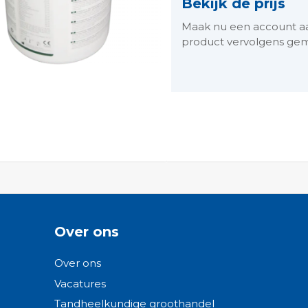
Bekijk de prijs
Maak nu een account aan 
product vervolgens gem
ngen-
Over ons
Over ons
Vacatures
Tandheelkundige groothandel