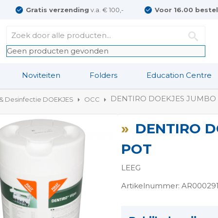
Gratis verzending
v.a. € 100,-
Voor 16.00 beste
Geen producten gevonden
Noviteiten
Folders
Education Centre
DENTIRO DOEKJES JUMBO 
 & Desinfectie DOEKJES
OCC
DENTIRO D
POT
LEEG
Artikelnummer: AR00029
ngen-