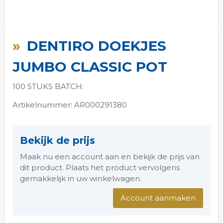
Ga
naar
DENTIRO DOEKJES
het
begin
JUMBO CLASSIC POT
van
de
100 STUKS BATCH:
afbeeldingen-
gallerij
Artikelnummer: AR000291380
Bekijk de prijs
Maak nu een account aan en bekijk de prijs van
dit product. Plaats het product vervolgens
gemakkelijk in uw winkelwagen.
Account aanmaken