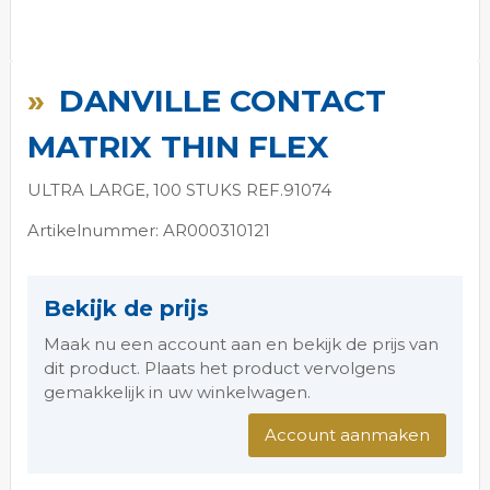
Ga
naar
DANVILLE CONTACT
het
begin
MATRIX THIN FLEX
van
de
ULTRA LARGE, 100 STUKS REF.91074
afbeeldingen-
gallerij
Artikelnummer: AR000310121
Bekijk de prijs
Maak nu een account aan en bekijk de prijs van
dit product. Plaats het product vervolgens
gemakkelijk in uw winkelwagen.
Account aanmaken