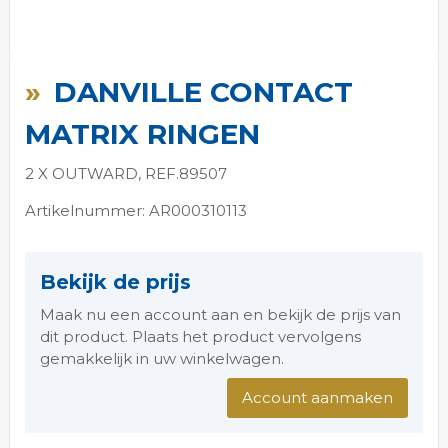
Ga
naar
DANVILLE CONTACT
het
begin
MATRIX RINGEN
van
de
2 X OUTWARD, REF.89507
afbeeldingen-
gallerij
Artikelnummer: AR000310113
Bekijk de prijs
Maak nu een account aan en bekijk de prijs van
dit product. Plaats het product vervolgens
gemakkelijk in uw winkelwagen.
Account aanmaken