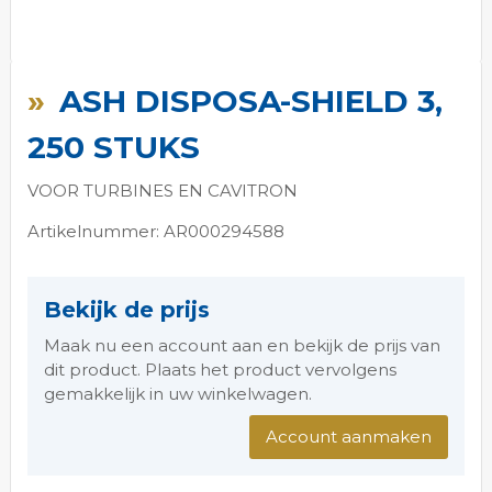
Ga
naar
ASH DISPOSA-SHIELD 3,
het
begin
250 STUKS
van
de
VOOR TURBINES EN CAVITRON
afbeeldingen-
gallerij
Artikelnummer: AR000294588
Bekijk de prijs
Maak nu een account aan en bekijk de prijs van
dit product. Plaats het product vervolgens
gemakkelijk in uw winkelwagen.
Account aanmaken