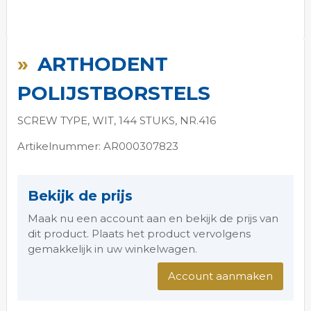
Ga
naar
ARTHODENT
het
begin
POLIJSTBORSTELS
van
de
SCREW TYPE, WIT, 144 STUKS, NR.416
afbeeldingen-
gallerij
Artikelnummer: AR000307823
Bekijk de prijs
Maak nu een account aan en bekijk de prijs van
dit product. Plaats het product vervolgens
gemakkelijk in uw winkelwagen.
Account aanmaken