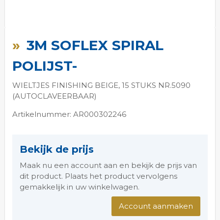
Ga
naar
3M SOFLEX SPIRAL
het
begin
POLIJST-
van
de
WIELTJES FINISHING BEIGE, 15 STUKS NR.5090
afbeeldingen-
(AUTOCLAVEERBAAR)
gallerij
Artikelnummer: AR000302246
Bekijk de prijs
Maak nu een account aan en bekijk de prijs van
dit product. Plaats het product vervolgens
gemakkelijk in uw winkelwagen.
Account aanmaken